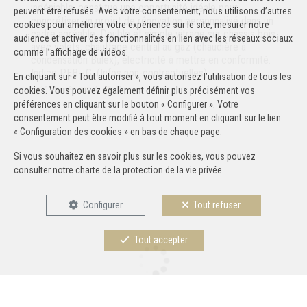
indéniable, constitue une opportunité idéale pour
peuvent être refusés. Avec votre consentement, nous utilisons d’autres
concrétiser un projet de rénovation personnalisé dans un
cookies pour améliorer votre expérience sur le site, mesurer notre
cadre agréable. Double et simple vitrage sur chassis bois
audience et activer des fonctionnalités en lien avec les réseaux sociaux
avec volets, chauffage central au gaz (chaudière à
comme l’affichage de vidéos.
condensation Bulex), électricité à mettre en conformité.
Indice PEB : G. (Infos non-contractuelles).
En cliquant sur « Tout autoriser », vous autorisez l’utilisation de tous les
175 m²
4
1
cookies. Vous pouvez également définir plus précisément vos
préférences en cliquant sur le bouton « Configurer ». Votre
consentement peut être modifié à tout moment en cliquant sur le lien
« Configuration des cookies » en bas de chaque page.
Si vous souhaitez en savoir plus sur les cookies, vous pouvez
consulter notre
charte de la protection de la vie privée
.
Configurer
Tout refuser
Tout accepter