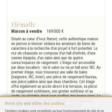
Flémalle
Maison à vendre
169 000 €
Située au cœur d’Ivoz-Ramet, cette authentique maison
en pierres à rénover séduira les amateurs de biens de
caractère à la recherche d’un projet à fort potentiel. Le
rez-de-chaussée se compose d’un hall d’entrée, d’une
cuisine équipée, d’un salon ainsi que de quatre
caves/espaces de rangement. L'étage est accessible
par deux escaliers : via le salon ou via un hall avec WC. Au
premier étage, vous trouverez une salle de bains
(baignoire, WC, évier), une pièce de rangement/bureau,
une pièce palière ainsi que deux chambres. Cet étage
offre également un accès direct à la terrasse, sa pièce
de rangement extérieure, son grenier extérieur et au
jardin, un véritable atout pour profiter des beaux jours. Le
dernier niveau propose deux greniers aménageables,
Notre site web utilise des cookies
laissant entrevoir de nombreuses possibilités
d’aménagement selon vos besoins. Ce bien, au charme
Certains cookies sont essentiels au bon fonctionnement du site et ne