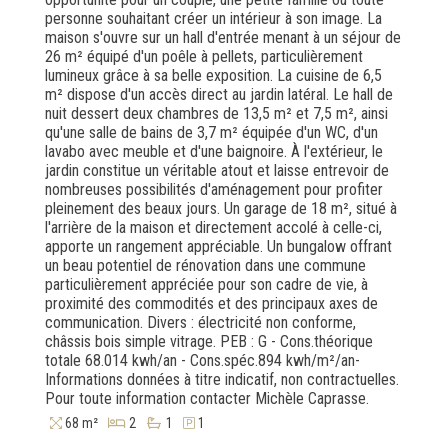
personne souhaitant créer un intérieur à son image. La
maison s'ouvre sur un hall d'entrée menant à un séjour de
26 m² équipé d'un poêle à pellets, particulièrement
lumineux grâce à sa belle exposition. La cuisine de 6,5
m² dispose d'un accès direct au jardin latéral. Le hall de
nuit dessert deux chambres de 13,5 m² et 7,5 m², ainsi
qu'une salle de bains de 3,7 m² équipée d'un WC, d'un
lavabo avec meuble et d'une baignoire. À l'extérieur, le
jardin constitue un véritable atout et laisse entrevoir de
nombreuses possibilités d'aménagement pour profiter
pleinement des beaux jours. Un garage de 18 m², situé à
l'arrière de la maison et directement accolé à celle-ci,
apporte un rangement appréciable. Un bungalow offrant
un beau potentiel de rénovation dans une commune
particulièrement appréciée pour son cadre de vie, à
proximité des commodités et des principaux axes de
communication. Divers : électricité non conforme,
châssis bois simple vitrage. PEB : G - Cons.théorique
totale 68.014 kwh/an - Cons.spéc.894 kwh/m²/an-
Informations données à titre indicatif, non contractuelles.
Pour toute information contacter Michèle Caprasse.
68 m²
2
1
1