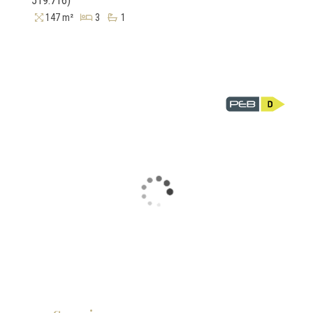
519.716)
147 m²
3
1