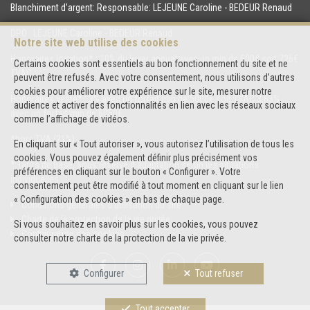
Blanchiment d'argent: Responsable: LEJEUNE Caroline - BEDEUR Renaud
DPO : LEJEUNE Caroline - BEDEUR Renaud
Notre site web utilise des cookies
Honoraires location* : 10% du loyer annuel avec un min de 600€ soit 726€
Certains cookies sont essentiels au bon fonctionnement du site et ne
TVAC.
peuvent être refusés. Avec votre consentement, nous utilisons d’autres
cookies pour améliorer votre expérience sur le site, mesurer notre
Honoraires vente* : 3% avec un forfait min de 5000€ soit TVAC 3,63%
audience et activer des fonctionnalités en lien avec les réseaux sociaux
avec un forfait min de 6050€.
comme l’affichage de vidéos.
*hors TVA (21%)
En cliquant sur « Tout autoriser », vous autorisez l’utilisation de tous les
cookies. Vous pouvez également définir plus précisément vos
* Tarifs de base, sous réserve d’adaptation selon les situations
préférences en cliquant sur le bouton « Configurer ». Votre
individuelles.
consentement peut être modifié à tout moment en cliquant sur le lien
« Configuration des cookies » en bas de chaque page.
Conditions générales d'utilisation du site
Charte de la protection de la vie privée
Si vous souhaitez en savoir plus sur les cookies, vous pouvez
Configuration des cookies
consulter notre
charte de la protection de la vie privée
.
Configurer
Tout refuser
Tout accepter