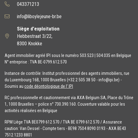
043371213
info@liboylejeune-br.be
Siège d'exploitation
Hebbestraat 3/22,
8300 Knokke
Agent immobilier agréé IPI sous le numéro 503.523 | 504.035 en Belgique
N° entreprise : TVA BE-0799.612.570
Instance de contrôle: Institut professionnel des agents immobiliers, rue
du Luxembourg 16B, 1000 Bruxelles (+32 2 505 38 50 - info@ipi.be) -
Soumis au
code déontologique de l’ IPI
RC professionnelle et cautionnement via AXA Belgium SA, Place du Trône
1, 1000 Bruxelles – police n° 730.390.160. Couverture valable pour les
activités réalisées en Belgique
RPM Liège TVA BE0799 612 570 / TVA BE 0799 612 570 / Assurance
caution: Van Dessel - Compte tiers - BE98 7504 8090 0193 - AXA BE43
7512 1233 8801